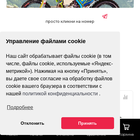
просто кликни на номер
Управление файлами cookie
без ПТС
с ПТС
Наш сайт обрабатывает файлы cookie (в том
Только в наличии
числе, файлы cookie, используемые «Яндекс-
метрикой»). Нажимая на кнопку «Принять»,
Фильтр
По популярности
вы даете свое согласие на обработку файлов
cookie вашего браузера в соответствии с
нашей
политикой конфиденциальности
.
НДС 22%
НДС 22%
ПТС
ПТС
Подробнее
Отклонить
Принять
Поиск
Каталог
Отложено
Сравнение
Корзина